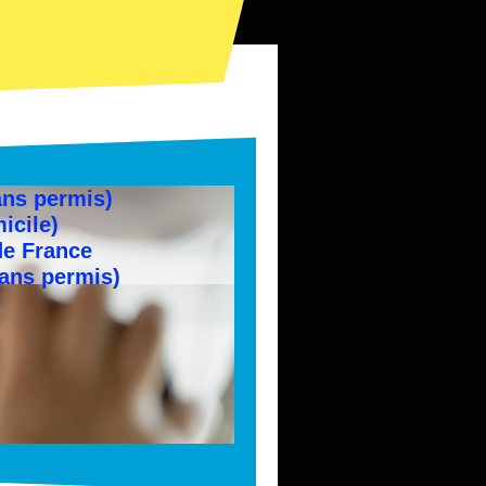
ans permis)
icile)
de France
sans permis)