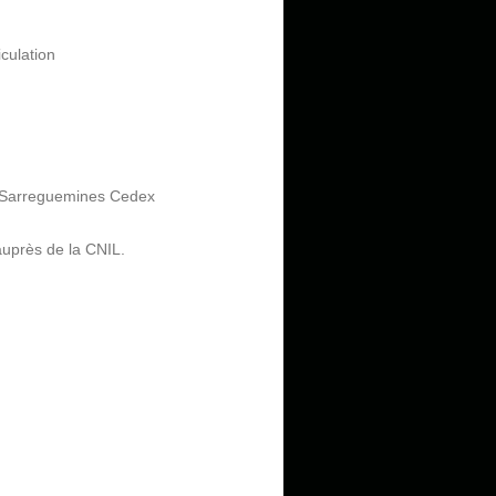
culation
1 Sarreguemines Cedex
 auprès de la CNIL.