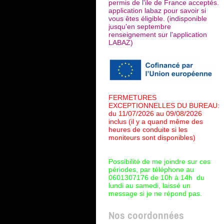
permis de l'ile de France acceptés.
application labaz pour savoir si
vous êtes éligible. (indisponible
jusqu'en septembre
renseignement sur l'application
LABAZ)
FERMETURES
EXCEPTIONNELLES DU BUREAU:
du 11/07/2026 au 09/08/2026
inclus (il y a quand même des
heures de conduite si les
moniteurs sont disponibles)
Possibilité de me joindre sur ces
périodes, par téléphone au
0601307176 de 10h à 14h du
lundi au samedi, laissé un
message si je ne répond pas.
Nos coordonnées