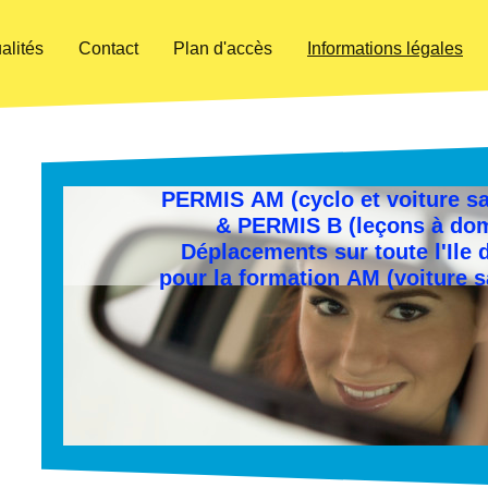
alités
Contact
Plan d'accès
Informations légales
PERMIS AM (cyclo et voiture s
& PERMIS B (leçons à dom
Déplacements sur toute l'Ile 
pour la formation AM (voiture 