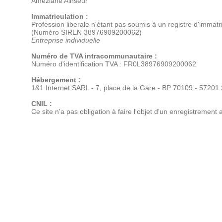
Ameziane Ainseur
Immatriculation :
Profession liberale n'étant pas soumis à un registre d'immatri
(Numéro SIREN 38976909200062)
Entreprise individuelle
Numéro de TVA intracommunautaire :
Numéro d'identification TVA : FR0L38976909200062
Hébergement :
1&1 Internet SARL - 7, place de la Gare - BP 70109 - 5720
CNIL :
Ce site n'a pas obligation à faire l'objet d'un enregistrement