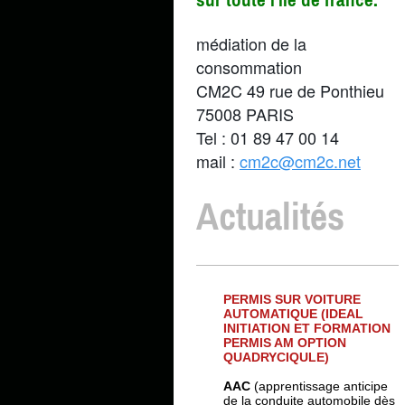
médiation de la
consommation
CM2C 49 rue de Ponthieu
75008 PARIS
Tel : 01 89 47 00 14
mail :
cm2c@cm2c.net
Actualités
PERMIS SUR VOITURE
AUTOMATIQUE (IDEAL
INITIATION ET FORMATION
PERMIS AM OPTION
QUADRYCIQULE)
AAC
(apprentissage anticipe
de la conduite automobile dès