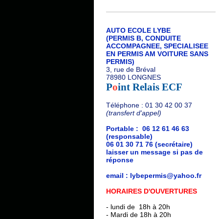
AUTO ECOLE LYBE
(PERMIS B, CONDUITE
ACCOMPAGNEE, SPECIALISEE
EN PERMIS AM VOITURE SANS
PERMIS)
3, rue de Bréval
78980 LONGNES
P
o
int Relais ECF
Téléphone : 01 30 42 00 37
(transfert d'appel)
Portable : 06 12 61 46 63
(responsable)
06 01 30 71 76 (secrétaire)
laisser un message si pas de
réponse
email : lybepermis@yahoo.fr
HORAIRES D'OUVERTURES
- lundi de 18h à 20h
- Mardi de 18h à 20h