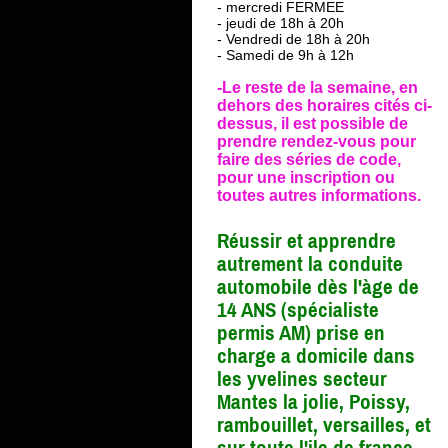
- mercredi FERMEE
- jeudi de 18h à 20h
- Vendredi de 18h à 20h
- Samedi de 9h à 12h
-Le reste de la semaine, en
dehors des horaires cités ci-
dessus, il est possible de
prendre rendez-vous pour
faire des séries de code,
pour une inscription ou
toutes autres informations.
Réussir et apprendre
autrement la conduite
automobile dès l'àge de
14 ANS (spécialiste
permis AM) prise en
charge a domicile dans
les yvelines secteur
Mantes la jolie, Poissy,
rambouillet, versailles, et
sur toute l'ile de france.