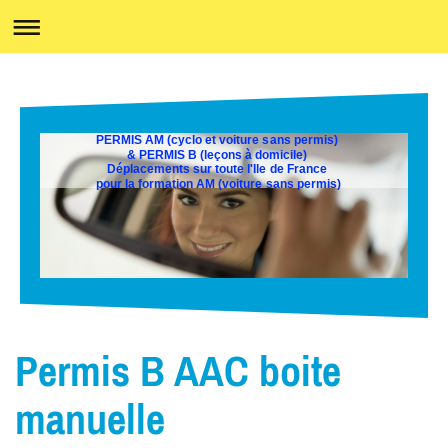
PERMIS AM (cyclo et voiture sans permis)
& PERMIS B (leçons à domicile)
Déplacements sur toute l'Ile de France
pour la formation AM (voiture sans permis)
Permis B AAC boite
manuelle